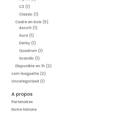
produit
1
C2
1
produit
1
Classic
1
produit
5
Cadre en bois
5
1
produits
Ascott
1
produit
1
Aura
1
produit
1
Derby
1
produit
1
Quadrum
1
produit
1
Scandic
1
produit
2
Disponible en 1h
2
produits
2
csm-baguette
2
produits
1
Uncategorized
1
produit
A propos
Partenaires
Notre histoire