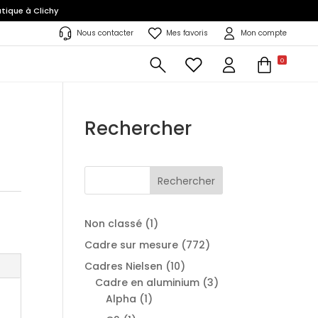
tique à Clichy
Nous contacter
Mes favoris
Mon compte
0
Rechercher
Rechercher
1
Non classé
1
produit
772
Cadre sur mesure
772
produits
10
Cadres Nielsen
10
produits
3
Cadre en aluminium
3
1
produits
Alpha
1
produit