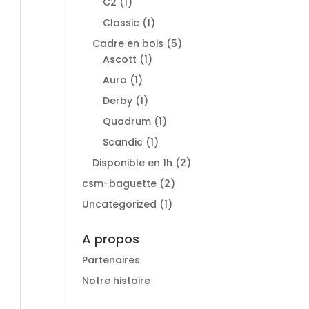
1
C2
1
produit
1
Classic
1
produit
5
Cadre en bois
5
1
produits
Ascott
1
produit
1
Aura
1
produit
1
Derby
1
produit
1
Quadrum
1
produit
1
Scandic
1
produit
2
Disponible en 1h
2
produits
2
csm-baguette
2
produits
1
Uncategorized
1
produit
A propos
Partenaires
Notre histoire