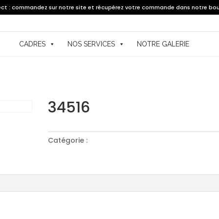
lect : commandez sur notre site et récupérez votre commande dans notre bou
CADRES
NOS SERVICES
NOTRE GALERIE
34516
Catégorie :
Cadre sur mesure