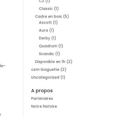
1
C2
1
produit
1
Classic
1
produit
5
Cadre en bois
5
1
produits
Ascott
1
produit
1
Aura
1
produit
1
Derby
1
produit
1
Quadrum
1
produit
1
Scandic
1
produit
2
Disponible en 1h
2
de-
produits
2
csm-baguette
2
produits
1
Uncategorized
1
produit
A propos
Partenaires
Notre histoire
e