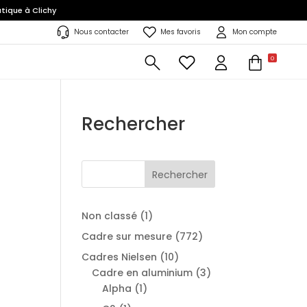
tique à Clichy
Nous contacter
Mes favoris
Mon compte
0
Rechercher
Rechercher
1
Non classé
1
produit
772
Cadre sur mesure
772
produits
10
Cadres Nielsen
10
produits
3
Cadre en aluminium
3
1
produits
Alpha
1
produit