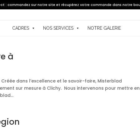
lect : commandez sur notre site et récupérez votre commande dans notre bou
CADRES
NOS SERVICES
NOTRE GALERIE
e à
Créée dans l’excellence et le savoir-faire, Misterblad
ement sur mesure à Clichy. Nous intervenons pour mettre en
blad...
égion